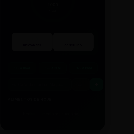
2000
KCAL
2000
0%
RESTANTES
CONCLUÍDO
+100 kcal
+250 kcal
+500 kcal
ALIMENTOS DE HOJE
Nenhum alimento registrado hoje.