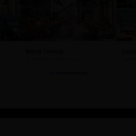
Bistrô Central
Cant
Av. João Pinheiro, 450 - Centro
Avenida
Ver mais informações