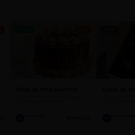
CASEIRO
USADO
0
R$ 12
Bolos de Pote Gourmet
Livros de D
Sabores: Ninho com Nutella e Prestígio.
Quero trocar por li
Encomendas até quinta-feira!
Liderança. Todos m
Lucas Silva
Camila Roch
🟢
LS
WhatsApp 🟢
CR
Suporte TI
Design UI/UX