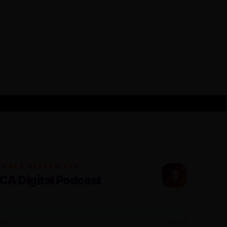
SCOLA REESCRITAS
CA Digital Podcast
:00
01:50