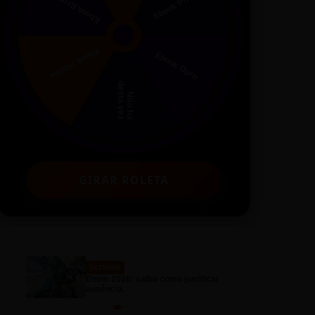
GIRAR ROLETA
ÚLTIMAS
ÚLT
Enem 2026: saiba como justificar
Feri
ausência.
flux