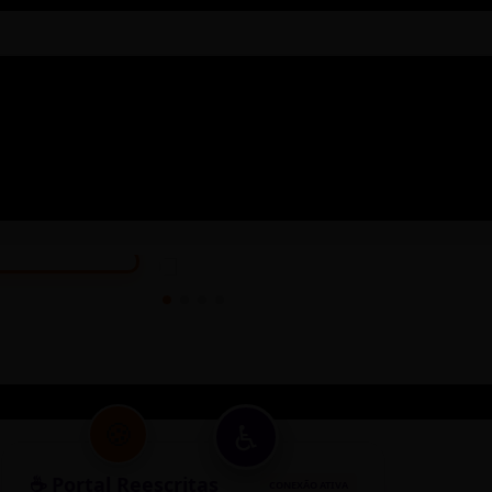
▶
♿
🍪
☕ Portal Reescritas
CONEXÃO ATIVA