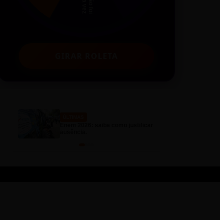
GIRAR ROLETA
ÚLTIMAS
ÚLT
Enem 2026: saiba como justificar
Feri
ausência.
flux
O Teste Prático