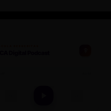
SCOLA REESCRITAS
CA Digital Podcast
:00
01:50