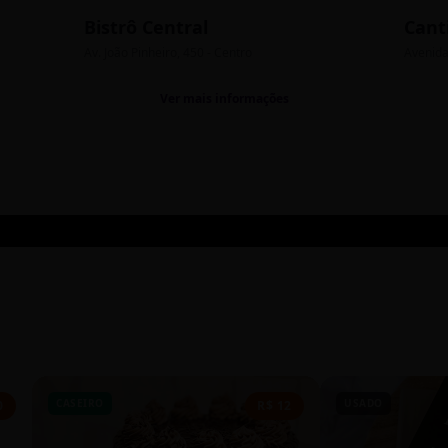
Bistrô Central
Cant
Av. João Pinheiro, 450 - Centro
Avenida
Ver mais informações
CASEIRO
USADO
0
R$ 12