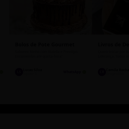
Bolos de Pote Gourmet
Livros de D
Sabores: Ninho com Nutella e Prestígio.
Quero trocar por li
Encomendas até quinta-feira!
Liderança. Todos m
Lucas Silva
Camila Roch
🟢
LS
WhatsApp 🟢
CR
Suporte TI
Design UI/UX