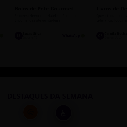
Bolos de Pote Gourmet
Livros de D
Sabores: Ninho com Nutella e Prestígio.
Quero trocar por li
Encomendas até quinta-feira!
Liderança. Todos m
Lucas Silva
Camila Roch
🟢
LS
WhatsApp 🟢
CR
Suporte TI
Design UI/UX
DESTAQUES DA SEMANA
♿
🍪