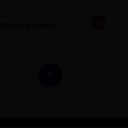
SCOLA REESCRITAS
CA Digital Podcast
:00
01:50