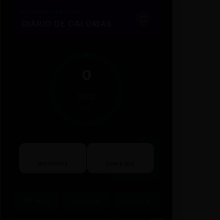
FITNESS TRACKER
DIÁRIO DE CALORIAS
0
/
2000
KCAL
2000
0%
RESTANTES
CONCLUÍDO
+100 kcal
+250 kcal
+500 kcal