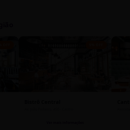
gião
% OFF
5% OFF
Bistrô Central
Cant
Av. João Pinheiro, 450 - Centro
Avenida
Ver mais informações